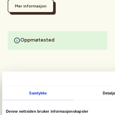
Mer informasjon
Oppmøtested
Samtykke
Detalj
Christian Krohgs Gate 10
0186 Oslo
Denne nettsiden bruker informasjonskapsler