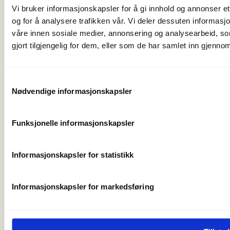
post@norskfriluftsliv.no
Vi bruker informasjonskapsler for å gi innhold og annonser et
Organisasjonsnummer 971 262 834
og for å analysere trafikken vår. Vi deler dessuten informas
Medlemsorganisasjoner
våre innen sosiale medier, annonsering og analysearbeid, 
For presse
gjort tilgjengelig for dem, eller som de har samlet inn gjenno
Våre ansatte
Nyhetsbrev
Turmat fra hele verden
Samtykkevalg
Friluftlivets uke
Nødvendige informasjonskapsler
Naturen som læringsarena
Friluftlivets år 2025
Funksjonelle informasjonskapsler
Personvern og informasjonskapsler
Informasjonskapsler for statistikk
Informasjonskapsler for markedsføring