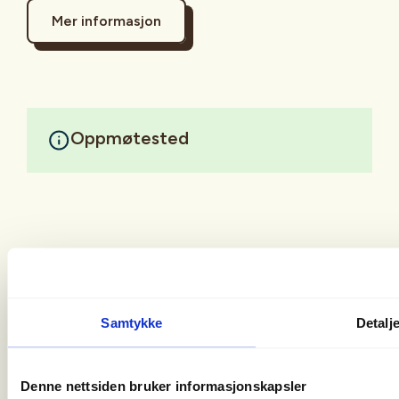
Mer informasjon
Oppmøtested
Samtykke
Detalj
Christian Krohgs Gate 10
0186 Oslo
Denne nettsiden bruker informasjonskapsler