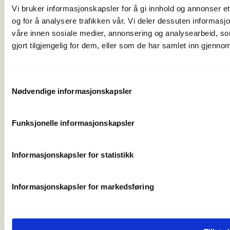
post@norskfriluftsliv.no
Vi bruker informasjonskapsler for å gi innhold og annonser et
Organisasjonsnummer 971 262 834
og for å analysere trafikken vår. Vi deler dessuten informas
Medlemsorganisasjoner
våre innen sosiale medier, annonsering og analysearbeid, 
For presse
gjort tilgjengelig for dem, eller som de har samlet inn gjenno
Våre ansatte
Nyhetsbrev
Turmat fra hele verden
Samtykkevalg
Friluftlivets uke
Nødvendige informasjonskapsler
Naturen som læringsarena
Friluftlivets år 2025
Funksjonelle informasjonskapsler
Personvern og informasjonskapsler
Informasjonskapsler for statistikk
Informasjonskapsler for markedsføring