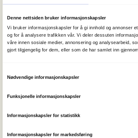
Christian Krohgs Gate 10
0186 Oslo
Denne nettsiden bruker informasjonskapsler
post@norskfriluftsliv.no
Vi bruker informasjonskapsler for å gi innhold og annonser et
Organisasjonsnummer 971 262 834
og for å analysere trafikken vår. Vi deler dessuten informas
Medlemsorganisasjoner
våre innen sosiale medier, annonsering og analysearbeid, 
For presse
gjort tilgjengelig for dem, eller som de har samlet inn gjenno
Våre ansatte
Nyhetsbrev
Turmat fra hele verden
Samtykkevalg
Friluftlivets uke
Nødvendige informasjonskapsler
Naturen som læringsarena
Friluftlivets år 2025
Funksjonelle informasjonskapsler
Personvern og informasjonskapsler
Informasjonskapsler for statistikk
Informasjonskapsler for markedsføring