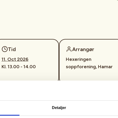
Tid
Arrangør
11. Oct 2026
Hexeringen
Kl. 13.00 - 14.00
soppforening, Hamar
il soppkontroll.
 Gå ut og plukk det du finner, og
Detaljer
elper vi deg å bestemme hvilke