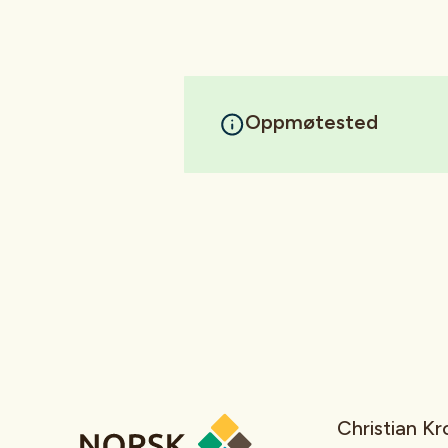
Oppmøtested
Christian K