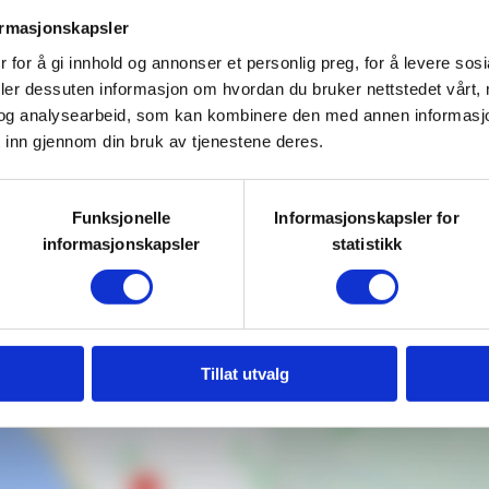
ormasjonskapsler
 for å gi innhold og annonser et personlig preg, for å levere sos
jenner, er det lurt å legge dem
deler dessuten informasjon om hvordan du bruker nettstedet vårt,
og analysearbeid, som kan kombinere den med annen informasjon d
e bokser. Prøv å få med så mye
 inn gjennom din bruk av tjenestene deres.
 som sitter nederst på stilken.
Funksjonelle
Informasjonskapsler for
men med alle slags spørsmål om
informasjonskapsler
statistikk
Tillat utvalg