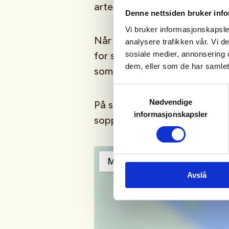
arter du har funnet.
Denne nettsiden bruker inf
Vi bruker informasjonskapsler
Når du plukker sopp du ikke k
analysere trafikken vår. Vi 
sosiale medier, annonsering 
for seg i kurven, f.eks. i egn
dem, eller som de har samlet
som mulig av soppen, også det
Samtykkevalg
Nødvendige
På soppkontroll er du velkom
informasjonskapsler
sopp!
Avslå