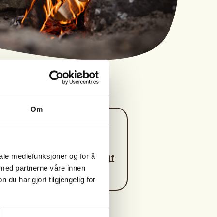
Om
Kontaktperson
https://90655657
iale mediefunksjoner og for å
janne.kristin.aavik@njf
 med partnerne våre innen
l.no
u har gjort tilgjengelig for