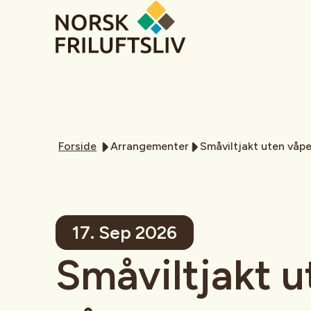
Forside
Arrangementer
Småviltjakt uten våp
17. Sep 2026
Småviltjakt u