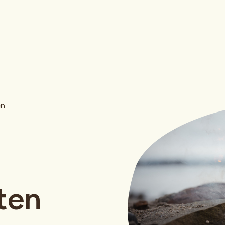
en
ten