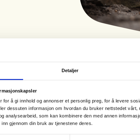
Detaljer
Tid
Arrangør
ormasjonskapsler
17. Sep 2026
Namdalseid JFL
 for å gi innhold og annonser et personlig preg, for å levere sos
Kl. 12.00 - 18.00
deler dessuten informasjon om hvordan du bruker nettstedet vårt,
og analysearbeid, som kan kombinere den med annen informasjon d
 inn gjennom din bruk av tjenestene deres.