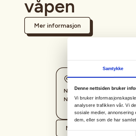
våpen
Mer informasjon
Samtykke
Sted
Denne nettsiden bruker inf
Namsos -
Vi bruker informasjonskapsler
Nåavmesjenjaelmie
analysere trafikken vår. Vi 
sosiale medier, annonsering 
dem, eller som de har samlet
Mer informasjon
Samtykkevalg