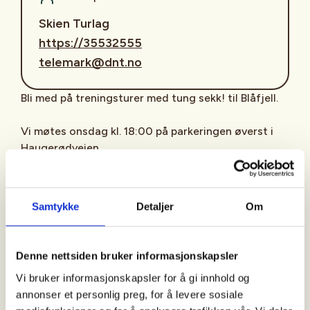
Skien Turlag
https://35532555
telemark@dnt.no
Bli med på treningsturer med tung sekk! til Blåfjell.
Vi møtes onsdag kl. 18:00 på parkeringen øverst i
Haugerødveien
Turen til Blåfjell er beskrevet som middels krevende
fottur på 4,7 km og 234 høydemeter totalt.
Samtykke
Detaljer
Om
Vi går i jevn fart med korte stopp for å lette litt på
antrekket og drikke litt vann osv. Vi prøver å holde
Denne nettsiden bruker informasjonskapsler
turene til 2 timer, men når det blir mørkt og kanskje
Vi bruker informasjonskapsler for å gi innhold og
vått kan det gå litt lengre tid. .
annonser et personlig preg, for å levere sosiale