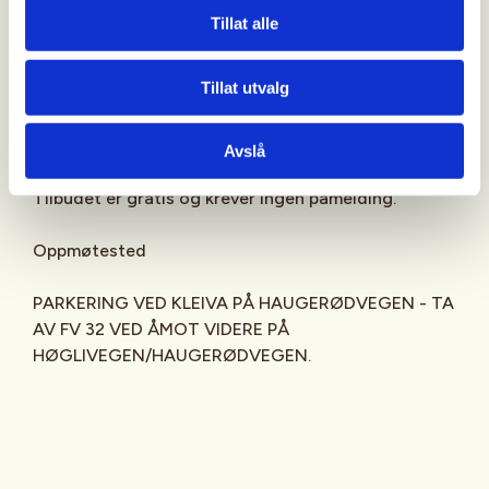
Ikke glem hodelykt.
Tillat alle
Kan også være lurt å ha med drikkevann og en
Tillat utvalg
mellombar, sjokolade, eller annet styrkende å putte
i munnen dersom kreftene skulle ta slutt underveis.
Avslå
Alle turene blir ledet av en av våre erfarne turledere.
Tilbudet er gratis og krever ingen påmelding.
Oppmøtested
PARKERING VED KLEIVA PÅ HAUGERØDVEGEN - TA
AV FV 32 VED ÅMOT VIDERE PÅ
HØGLIVEGEN/HAUGERØDVEGEN.