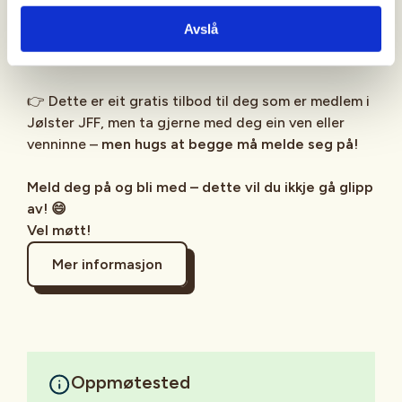
Avslå
🔥 Perfekt om du vil prøve noko nytt, eller berre ha
ein kul ettermiddag med litt action!
👉 Dette er eit gratis tilbod til deg som er medlem i
Jølster JFF, men ta gjerne med deg ein ven eller
venninne –
men hugs at begge må melde seg på!
Meld deg på og bli med – dette vil du ikkje gå glipp
av! 😄
Vel møtt!
Mer informasjon
Oppmøtested