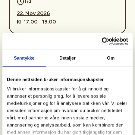
Tid
22. Nov 2026
Kl. 17.00 - 19.00
Arrangør
Jølster Jeger- og Fiskarforeining
Samtykke
Detaljer
Om
Denne nettsiden bruker informasjonskapsler
Kontaktperson
Vi bruker informasjonskapsler for å gi innhold og
https://90476011
annonser et personlig preg, for å levere sosiale
jolsterjff@gmail.com
mediefunksjoner og for å analysere trafikken vår. Vi deler
dessuten informasjon om hvordan du bruker nettstedet
🎯
VR-jakt – er du klar?
🎯
vårt, med partnerne våre innen sosiale medier,
Simulatorskyting på Vassenden skule
annonsering og analysearbeid, som kan kombinere den
med annen informasjon du har gjort tilgjengelig for dem,