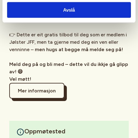
Avslå
🔥 Perfekt om du vil prøve noko nytt, eller berre ha
ein kul ettermiddag med litt action!
👉 Dette er eit gratis tilbod til deg som er medlem i
Jølster JFF, men ta gjerne med deg ein ven eller
venninne –
men hugs at begge må melde seg på!
Meld deg på og bli med – dette vil du ikkje gå glipp
av! 😄
Vel møtt!
Mer informasjon
Oppmøtested