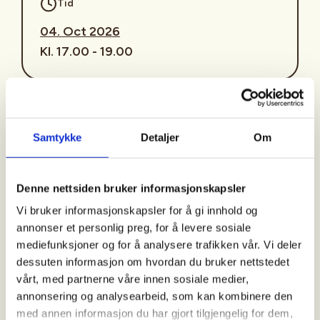
Tid
04. Oct 2026
Kl. 17.00 - 19.00
Arrangør
Jølster Jeger- og Fiskarforeining
Samtykke
Detaljer
Om
Denne nettsiden bruker informasjonskapsler
Kontaktperson
Vi bruker informasjonskapsler for å gi innhold og
https://90476011
annonser et personlig preg, for å levere sosiale
jolsterjff@gmail.com
mediefunksjoner og for å analysere trafikken vår. Vi deler
dessuten informasjon om hvordan du bruker nettstedet
🎯
VR-jakt – er du klar?
🎯
vårt, med partnerne våre innen sosiale medier,
Simulatorskyting på Vassenden skule
annonsering og analysearbeid, som kan kombinere den
med annen informasjon du har gjort tilgjengelig for dem,