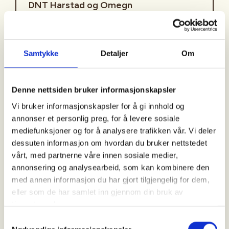
DNT Harstad og Omegn
Kontaktperson
Samtykke
Detaljer
Om
Bente Fotland
https://97086807
Denne nettsiden bruker informasjonskapsler
bentelandfot@gmail.com
Vi bruker informasjonskapsler for å gi innhold og
annonser et personlig preg, for å levere sosiale
Turledere er Bente (97086807) og Ståle
mediefunksjoner og for å analysere trafikken vår. Vi deler
(91577763)
dessuten informasjon om hvordan du bruker nettstedet
vårt, med partnerne våre innen sosiale medier,
Oppmøtested er parkeringsplassen/snuplassen i
annonsering og analysearbeid, som kan kombinere den
Breivikhaugen boligfelt, kl 1020. (OBS ikke parker på
med annen informasjon du har gjort tilgjengelig for dem,
selve snuplassen). Avmarsj kl 1030.
eller som de har samlet inn gjennom din bruk av
tjenestene deres.
Derfra går vi stien opp til Blåfjell, hvis været er bra
blir matpausen tatt på toppen. Etter matpausen
Samtykkevalg