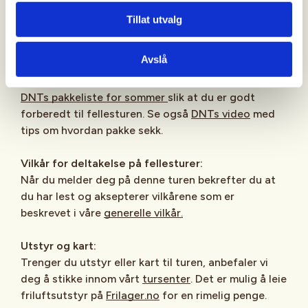
Pakkeliste
Tillat utvalg
Frokost, lunsj, snacks, drikke og termos må
deltakerne selv stå for.
Avslå
Ta med egnet utstyr og bekledning for årstiden. Se
DNTs pakkeliste for sommer
slik at du er godt
forberedt til fellesturen. Se også
DNTs video
med
tips om hvordan pakke sekk.
Vilkår for deltakelse på fellesturer:
Når du melder deg på denne turen bekrefter du at
du har lest og aksepterer vilkårene som er
beskrevet i våre
generelle vilkår.
Utstyr og kart:
Trenger du utstyr eller kart til turen, anbefaler vi
deg å stikke innom vårt
tursenter
. Det er mulig å leie
friluftsutstyr på
Frilager.no
for en rimelig penge.