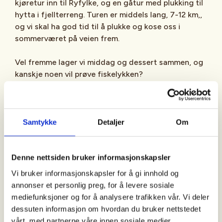
kjøretur inn til Ryfylke, og en gåtur med plukking til
hytta i fjellterreng. Turen er middels lang, 7-12 km,,
og vi skal ha god tid til å plukke og kose oss i
sommerværet på veien frem.
Vel fremme lager vi middag og dessert sammen, og
kanskje noen vil prøve fiskelykken?
Søndag
:
På søndag vasker vi oss ut av hytta, og går tilbake
til parkeringen og tilbake til Stavanger.
Samtykke
Detaljer
Om
Vi har med Eirik Mehus som vil vise oss forskjellige
sopper vi kan plukke i området.
Denne nettsiden bruker informasjonskapsler
Vi bruker informasjonskapsler for å gi innhold og
Av hensyn til sankeforholdene vil vi ikke annonsere
annonser et personlig preg, for å levere sosiale
hytten før planleggingsmøtet.
mediefunksjoner og for å analysere trafikken vår. Vi deler
dessuten informasjon om hvordan du bruker nettstedet
Vi tar forbehold om at det kan bli endringer i
vårt, med partnerne våre innen sosiale medier,