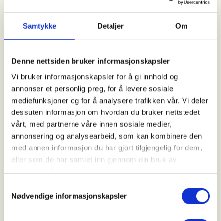
Kl. 10.00 - 11.00
Samtykke
Detaljer
Om
Arrangør
Nordre Follo Turlag
Denne nettsiden bruker informasjonskapsler
Vi bruker informasjonskapsler for å gi innhold og
annonser et personlig preg, for å levere sosiale
Kontaktperson
mediefunksjoner og for å analysere trafikken vår. Vi deler
dessuten informasjon om hvordan du bruker nettstedet
Jan Markerud
vårt, med partnerne våre innen sosiale medier,
90+07+67+19
annonsering og analysearbeid, som kan kombinere den
jamarker@online.no
med annen informasjon du har gjort tilgjengelig for dem,
eller som de har samlet inn gjennom din bruk av
Denne idyllen med historisk sus og pittoreske hus,
tjenestene deres.
ligger ved Oslofjorden nær oljehavna på Sjursøya og
Samtykkevalg
renseanlegget på Bekkelaget. Mange har bodd her i
Nødvendige informasjonskapsler
generasjoner, men nye har også kommet og blitt
værende i de velholdte og ærverdige boligene.