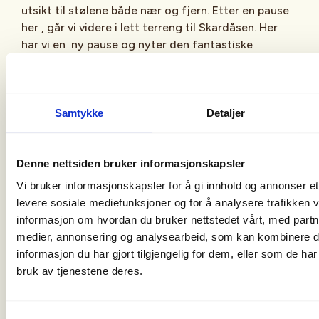
utsikt til stølene både nær og fjern. Etter en pause
her , går vi videre i lett terreng til Skardåsen. Her
har vi en ny pause og nyter den fantastiske
utsikten, deretter går vi på sti ned til bilene.
Turleder
Ester Christensen
91818842
Est
Samtykke
Detaljer
1
Turleder
Bjørn Vegard Johnsen
48142002
2
Denne nettsiden bruker informasjonskapsler
Vi bruker informasjonskapsler for å gi innhold og annonser et 
Turen er ca 6 – 7 km og tar ca 4 timer med pauser.
levere sosiale mediefunksjoner og for å analysere trafikken v
informasjon om hvordan du bruker nettstedet vårt, med partn
Ta med mat og drikke til pausene og det anbefales
medier, annonsering og analysearbeid, som kan kombinere
fjellsko til turen.
informasjon du har gjort tilgjengelig for dem, eller som de ha
bruk av tjenestene deres.
Oppmøte på Shell på Fagernes kl 10 15 og
Melbybråten kl 10 30 for samkjøring.