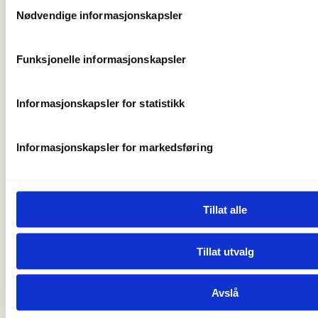
Samtykkevalg
Mer informasjon
Nødvendige informasjonskapsler
Funksjonelle informasjonskapsler
Oppmøtested
Informasjonskapsler for statistikk
Informasjonskapsler for markedsføring
Tillat alle
Tillat utvalg
Christian Krohgs Gate 10
Avslå
0186 Oslo
post@norskfriluftsliv.no