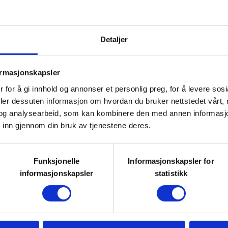
 med drivende hund! Introjakt er
men. Dvs at du gjerne må ha jaktet
Detaljer
rivende hund.
ormasjonskapsler
edalen. Frammøte etter nærmere
 for å gi innhold og annonser et personlig preg, for å levere sos
deler dessuten informasjon om hvordan du bruker nettstedet vårt,
og analysearbeid, som kan kombinere den med annen informasjon d
lementet og plasserer
 inn gjennom din bruk av tjenestene deres.
n slippes. Deltakere må ha klær
ps størrelse.
Funksjonelle
Informasjonskapsler for
informasjonskapsler
statistikk
ntuelt gevir tilfaller skytter.