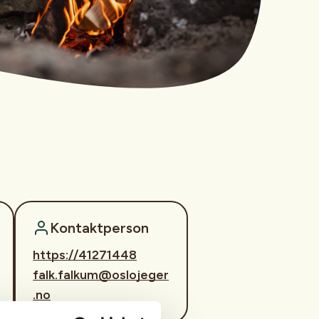
Kontaktperson
https://41271448
falk.falkum@oslojeger
.no