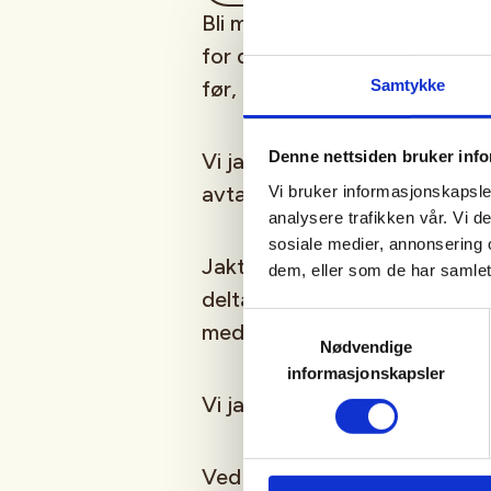
Bli med på introjakt på rådyr
for deg som er ny til jaktfor
Samtykke
før, men ikke på rådyr med d
Denne nettsiden bruker inf
Vi jakter på Høgåsen i Sørk
avtale.
Vi bruker informasjonskapsler
analysere trafikken vår. Vi 
sosiale medier, annonsering 
Jaktleder gjennomgår jaktreg
dem, eller som de har samlet
deltakerne på post før hunde
Samtykkevalg
med signalfarge – minst en ca
Nødvendige
informasjonskapsler
Vi jakter kun med hagle.
Ved felling fordeles kjøtt – eve