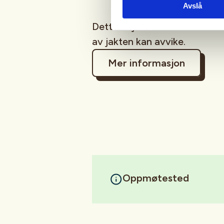
Avslå
Dette er jakt med hund som vil
av jakten kan avvike.
Mer informasjon
Oppmøtested