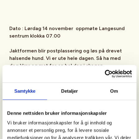
Dato : Lørdag 14 november oppmøte Langesund
sentrum klokka 07.00
Jaktformen blir postplassering og løs på drevet
halsende hund.
Vi er ute hele dagen. Så ha med
deg klær og mat for en hel dag i skogen.
Samtykke
Detaljer
Om
Pris for jakta er:
Denne nettsiden bruker informasjonskapsler
Vi bruker informasjonskapsler for å gi innhold og
Medlemmer av Bamble jeger og fiskerlag får 50%
annonser et personlig preg, for å levere sosiale
på medlemspriser NJFF Bruk rabattkode BJFL50
mediefunksjoner og for å analysere trafikken vår. Vi deler