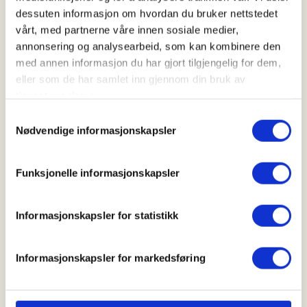
ved påmelding.
dessuten informasjon om hvordan du bruker nettstedet
vårt, med partnerne våre innen sosiale medier,
Medlemmer av Njff kr: 250
annonsering og analysearbeid, som kan kombinere den
Ikke medlemmer kr: 500
med annen informasjon du har gjort tilgjengelig for dem,
eller som de har samlet inn gjennom din bruk av
tjenestene deres.
Samtykkevalg
Av sikkehetmessige årsaker , gjennomføres denne
Nødvendige informasjonskapsler
jakt med hagle.
Funksjonelle informasjonskapsler
PÅMELING åpner 1/7-2026
Informasjonskapsler for statistikk
Krav til å delta:
Informasjonskapsler for markedsføring
Du må ha tilgang til eget våpen.