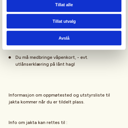
Jegere, fyllt 18 år, må ha betalt jegeravgift for
Tillat alle
inneværende jaktår.
Jegere, mellom 16 og 18 år, kan med bestått
Tillat utvalg
jegerprøveeksamen delta på opplæringsjakt
uten å betale jegeravgift. Det må medbringes
Avslå
bekreftelse fra foresatte om håndtering av
våpen.
Du må medbringe våpenkort, - evt.
utlånserklæring på lånt hagl
Informasjon om oppmøtested og utstyrsliste til
jakta kommer når du er tildelt plass.
Info om jakta kan rettes til :