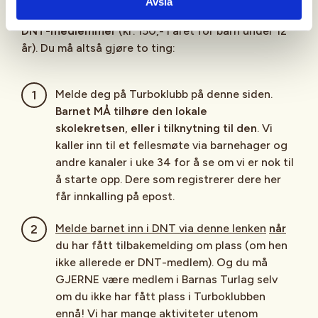
Avslå
For å være med i Turboklubben må barna være
DNT-medlemmer
(kr. 150,- i året for barn under 12
år). Du må altså gjøre to ting:
Melde deg på Turboklubb på denne siden.
Barnet MÅ tilhøre den lokale
skolekretsen
,
eller i tilknytning til den
. Vi
kaller inn til et fellesmøte via barnehager og
andre kanaler i uke 34 for å se om vi er nok til
å starte opp. Dere som registrerer dere her
får innkalling på epost.
Melde barnet inn i DNT via denne lenken
når
du har fått tilbakemelding om plass (om hen
ikke allerede er DNT-medlem). Og du må
GJERNE være medlem i Barnas Turlag selv
om du ikke har fått plass i Turboklubben
ennå! Vi har mange aktiviteter utenom