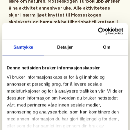
lære om naturen. Mosseskogen Turboklubb ønsker
å ha aktivitet annenhver uke. Alle aktivitetene
skjer i nærmiljøet knyttet til Mosseskogen
skolekrets og barna må ha tilhørighet til kretsen. I
tillegg kan det bli andre fellesarrangementer
sammen med andre Turboklubber og DNT Barnas
Turlag Vansjø.
Samtykke
Detaljer
Om
Denne nettsiden bruker informasjonskapsler
Eksempel på aktiviteter i Turboklubben kan være
Vi bruker informasjonskapsler for å gi innhold og
bål, spikking, tur, refleksløype, kartlek, felles
annonser et personlig preg, for å levere sosiale
matlaging - og ikke minst fri lek for barn i naturen.
mediefunksjoner og for å analysere trafikken vår. Vi deler
Dette blir et godt pusterom for familiene og en
dessuten informasjon om hvordan du bruker nettstedet
måte å sikre at man kommer seg litt ut i naturen i
vårt, med partnerne våre innen sosiale medier,
løpet av uka. De frivillige Turbolederne planlegger
annonsering og analysearbeid, som kan kombinere den
for én sesongperiode av gangen.
med annen informasjon du har gjort tilgjengelig for dem,
eller som de har samlet inn gjennom din bruk av
I Turboklubben er barna påmeldt for én sesong av