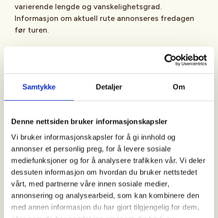
varierende lengde og vanskelighetsgrad.
Informasjon om aktuell rute annonseres fredagen
før turen.
Rutevalg, lengde og varighet tilpasses den enkelte
tur og gjeldende forhold. Det legges inn pauser
underveis ved egnede ilandstigningsplasser.
Samtykke
Detaljer
Om
Deltakere oppfordres til å ta med enkel mat, drikke
og nødvendig utstyr for en trygg og trivelig
padleopplevelse
Denne nettsiden bruker informasjonskapsler
Praktisk informasjon
Vi bruker informasjonskapsler for å gi innhold og
annonser et personlig preg, for å levere sosiale
Gyldenløve Kajakklubb
er en del av
mediefunksjoner og for å analysere trafikken vår. Vi deler
DNT Drammen og Omegn
. Når du er på tur med
dessuten informasjon om hvordan du bruker nettstedet
Gyldenløve Kajakklubb følger vi DNTs retningslinjer
vårt, med partnerne våre innen sosiale medier,
for sikker og ansvarlig ferdsel på vannet.
annonsering og analysearbeid, som kan kombinere den
med annen informasjon du har gjort tilgjengelig for dem,
Ferdigheter og krav til deltakelse