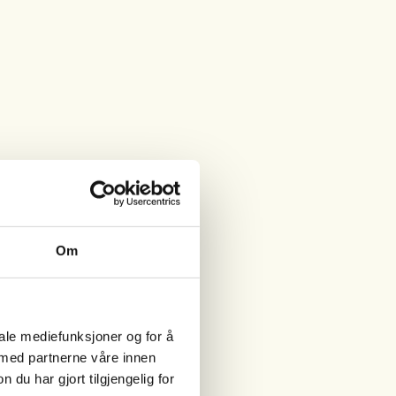
Om
iale mediefunksjoner og for å
 med partnerne våre innen
u har gjort tilgjengelig for