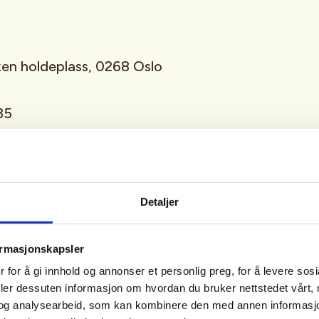
ken holdeplass, 0268 Oslo
35
Detaljer
ormasjonskapsler
ngstur gjennom hjertet av
 for å gi innhold og annonser et personlig preg, for å levere sos
deler dessuten informasjon om hvordan du bruker nettstedet vårt,
og analysearbeid, som kan kombinere den med annen informasjon d