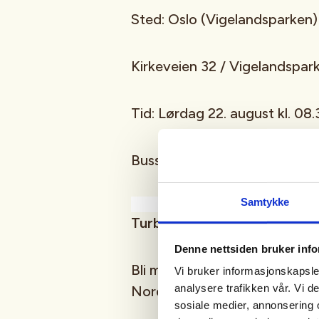
Sted: Oslo (Vigelandsparken)
Kirkeveien 32 / Vigelandspar
Tid: Lørdag 22. august kl. 08.
Bussen går kl. 08.45
Samtykke
Turbeskrivelse
Denne nettsiden bruker inf
Bli med på en flott overnatti
Vi bruker informasjonskapsler
analysere trafikken vår. Vi 
Nordmarka!
sosiale medier, annonsering 