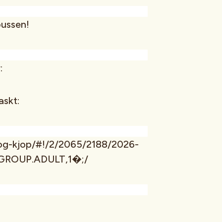
bussen!
:
askt:
og-kjop/#!/2/2065/2188/2026-
ROUP.ADULT,1⁠�;/