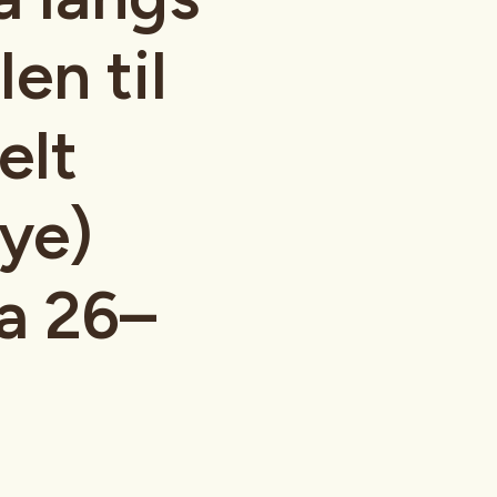
len til
elt
ye)
a 26–