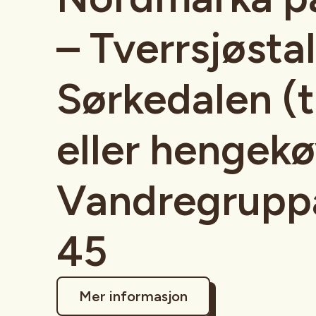
– Tverrsjøstal
Sørkedalen (t
eller hengekø
Vandregrupp
45
Mer informasjon