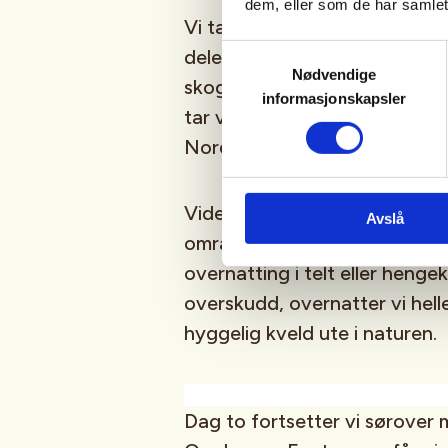
dem, eller som de har samlet
Vi tar buss til Tverrsjøstallen
Samtykkevalg
delen av marka. Derfra går vi
Nødvendige
skogsterreng, forbi stille va
informasjonskapsler
tar vi turen opp på Pershusfje
Nordmarkas skoger og innsjø
Videre går turen mot Spålen,
Avslå
områdene i Nordmarka. Her fin
overnatting i telt eller hengek
overskudd, overnatter vi hel
hyggelig kveld ute i naturen.
Dag to fortsetter vi sørover 