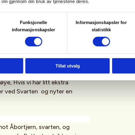
 inn gjennom din bruk av tjenestene deres.
 og starter turen i den nordlige
 sørover gjennom variert
Funksjonelle
Informasjonskapsler for
nn og over åpne åser. Underveis
informasjonskapsler
statistikk
llet, som byr på flott utsikt over
er.
 et av de mest naturskjønne
Tillat utvalg
ner vi en fin plass for
øye, Hvis vi har litt ekstra
ler ved Svarten og nyter en
mot Åbortjern, svarten, og