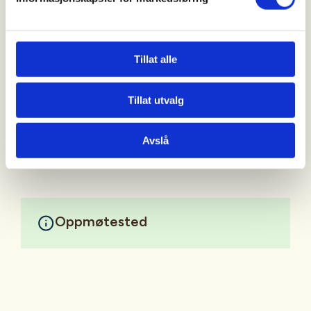
Det mørknar tidleg no, så vi har avreise frå Laksen
på Festplassen kl. 16. Avgang frå parkeringsplassen
på Mo ca kl 16.15.
Tillat alle
Ved samkøyring betalar passasjerane kr 50 til
Tillat utvalg
sjåfør.
Mer informasjon
Avslå
Oppmøtested