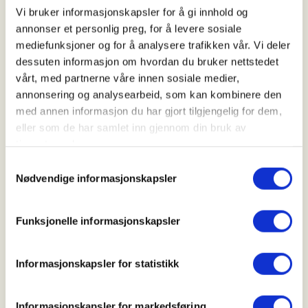
Vi bruker informasjonskapsler for å gi innhold og
Indre Sunnfjord Turlag
annonser et personlig preg, for å levere sosiale
mediefunksjoner og for å analysere trafikken vår. Vi deler
dessuten informasjon om hvordan du bruker nettstedet
vårt, med partnerne våre innen sosiale medier,
Kontaktperson
annonsering og analysearbeid, som kan kombinere den
Ingebjørg Erikstad
med annen informasjon du har gjort tilgjengelig for dem,
https://41530941
eller som de har samlet inn gjennom din bruk av
ingebjorg.erikstad@enivest.net
tjenestene deres.
Samtykkevalg
Nødvendige informasjonskapsler
Førde historielag og IST inviterer til ny Natur &
kultur-tur. Vi går ferdsleråka frå Movatnet opp til
garden Lia. I juni gjekk vi ferdsle- og skulevegen opp
Funksjonelle informasjonskapsler
til Åsane på austsida av Gjelelva. Denne gongen går
vi på vestsida av elva. Berit Gjerland fortel om
aktivitet og ferdsel i området opp gjennom tidene.
Informasjonskapsler for statistikk
Vi parkerer på Mo jordbruksskule og går derifrå.
Retur same vegen.
Informasjonskapsler for markedsføring