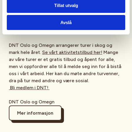
Tillat utvalg
Oppdatert informasjon om turen blir lagt ut på
«Aktiv i 100» sin facebookside «Nærturgrupper i
Avslå
Oslo – Aktiv i 100» mandag før turen. Det kan være
lurt å sjekke siden.
DNT Oslo og Omegn arrangerer turer i skog og
mark hele året.
Se vårt aktivitetstilbud her!
Mange
av våre turer er et gratis tilbud og åpent for alle,
men vi oppfordrer alle til å melde seg inn for å bistå
oss i vårt arbeid. Her kan du møte andre turvenner,
dra på tur med andre og være sosial.
Bli medlem i DNT!
DNT Oslo og Omegn
Mer informasjon