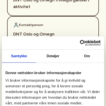
aktivitet
Kontaktperson
DNT Oslo og Omegn
+4722822800
info.oslo@dnt.no
Samtykke
Detaljer
Om
Bli med på tur med nærturgruppa på Sognsvann
langs Godbekken!
Denne nettsiden bruker informasjonskapsler
Velkommen på tur med Sognsvannsgruppa torsdag
Vi bruker informasjonskapsler for å gi innhold og
10. september. Vi starter på vestsiden av Svartkulp
annonser et personlig preg, for å levere sosiale
og Nedre Blanksjø hvor vi følger umerket sti langs
mediefunksjoner og for å analysere trafikken vår. Vi deler
Godbekken opp til Høgås. Etter matpausen går vi
dessuten informasjon om hvordan du bruker nettstedet
tilbake gjennom Skjervenmarka på
vårt, med partnerne våre innen sosiale medier,