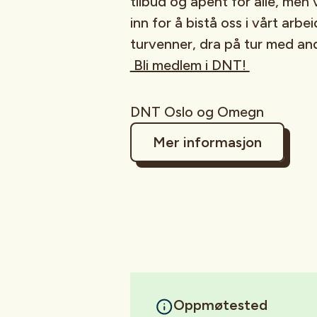
tilbud og åpent for alle, men 
inn for å bistå oss i vårt arb
turvenner, dra på tur med and
Bli medlem i DNT!
DNT Oslo og Omegn
Mer informasjon
Oppmøtested