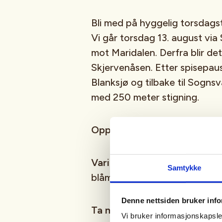
Bli med på hyggelig torsdag
Vi går torsdag 13. august via
mot Maridalen. Derfra blir det
Skjervenåsen. Etter spisepaus
Blanksjø og tilbake til Sognsv
med 250 meter stigning.
Oppmøte:
Ved bommen på So
Varighet:
3,5 timer og 9 km. 
Samtykke
blåmerkede stier med litt grus
Denne nettsiden bruker inf
Ta med:
Sitteunderlag, godt 
Vi bruker informasjonskapsler