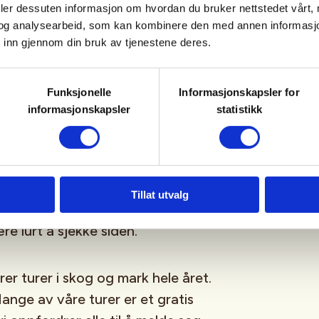
ause.
deler dessuten informasjon om hvordan du bruker nettstedet vårt,
og analysearbeid, som kan kombinere den med annen informasjon d
 inn gjennom din bruk av tjenestene deres.
nnbjørg
Funksjonelle
Informasjonskapsler for
"Aktiv i 100", som har til hensikt å
informasjonskapsler
statistikk
urene er enkle, gratis og går på
v der folk bor.
n blir lagt ut på «Aktiv i 100»
Tillat utvalg
per i Oslo – Aktiv i 100»
e lurt å sjekke siden.
 turer i skog og mark hele året.
nge av våre turer er et gratis