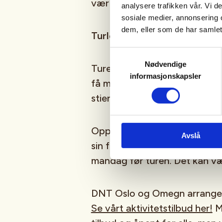
vær og vind. Ekstra klær til p
analysere trafikken vår. Vi 
sosiale medier, annonsering 
dem, eller som de har samlet
Turledere:
Olav Petter og A
Samtykkevalg
Nødvendige
Turene er i regi av prosjektet 
informasjonskapsler
få mer folk ut på tur i Oslo. T
stier og turveier i nærheten a
Oppdatert informasjon om ture
Avslå
sin facebookside «Nærturgrup
mandag før turen. Det kan vær
DNT Oslo og Omegn arrangerer
Se vårt aktivitetstilbud her!
Ma