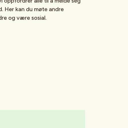
vi oppfordrer alle til å melde seg
eid. Her kan du møte andre
re og være sosial.