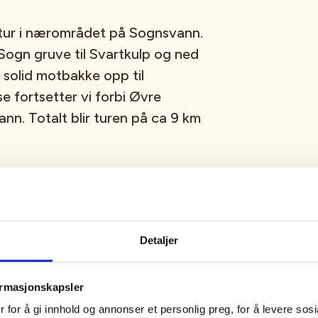
stur i nærområdet på Sognsvann.
 Sogn gruve til Svartkulp og ned
 solid motbakke opp til
e fortsetter vi forbi Øvre
ann. Totalt blir turen på ca 9 km
gnsvann kl. 11.00.
Turen blir på umerkede og
Detaljer
veier.
ormasjonskapsler
fottøy, mat og drikke. Klær etter
 for å gi innhold og annonser et personlig preg, for å levere sos