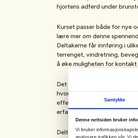
hjortens adferd under brunst
Kurset passer både for nye o
lære mer om denne spennende
Deltakerne får innføring i ulik
terrenget, vindretning, beve
å øke muligheten for kontakt
Det legges vekt på sikker og 
hvordan man planlegger og gj
Samtykke
effektiv måte. Kurset vil inn
erfaringsdeling fra praktisk ja
Denne nettsiden bruker inf
Vi bruker informasjonskapsler
Deltakerne får også tips om 
analysere trafikken vår. Vi 