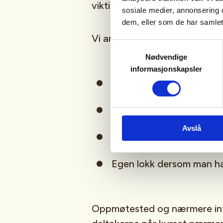
viktig å tenke på under lokke
sosiale medier, annonsering 
dem, eller som de har samlet
Vi anbefaler å ta med:
Samtykkevalg
Nødvendige
informasjonskapsler
Klær tilpasset vær og te
Sitteunderlag eller stols
Avslå
Kikkert
Egen lokk dersom man ha
Oppmøtested og nærmere info