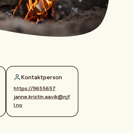
Kontaktperson
https://9655657
janne.kristin.aavik@njf
l.no