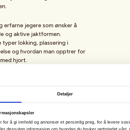
en.
g erfarne jegere som ønsker å
 og aktive jaktformen.
e typer lokking, plassering i
gelse og hvordan man opptrer for
 med hjort.
ansvarlig jaktutøvelse, samt
ennomfører jakt på en rolig og
Detaljer
eholde både teori og
kt.
ormasjonskapsler
 for å gi innhold og annonser et personlig preg, for å levere sos
utstyr, bekledning og hva som er
deler dessuten informasjon om hvordan du bruker nettstedet vårt,