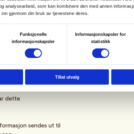
jakt i skog og utmark.
og analysearbeid, som kan kombinere den med annen informasjon d
 inn gjennom din bruk av tjenestene deres.
Funksjonelle
Informasjonskapsler for
informasjonskapsler
statistikk
rreng
ekk
Tillat utvalg
r dette
rmasjon sendes ut til