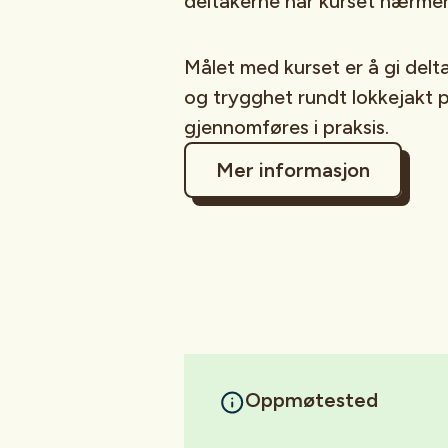
deltakerne når kurset nærmer
Målet med kurset er å gi delt
og trygghet rundt lokkejakt 
gjennomføres i praksis.
Mer informasjon
Oppmøtested