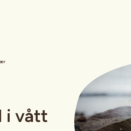
vær
 i vått