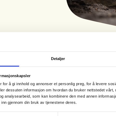
Detaljer
Tid
Arrangør
ormasjonskapsler
25. Oct 2026
Fyresdal JFL
 for å gi innhold og annonser et personlig preg, for å levere sos
Kl. 13.00 - 15.00
deler dessuten informasjon om hvordan du bruker nettstedet vårt,
og analysearbeid, som kan kombinere den med annen informasjon d
rstid der det er vått og kaldt.
 inn gjennom din bruk av tjenestene deres.