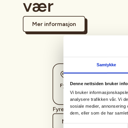
vær
Mer informasjon
Samtykke
Sted
Denne nettsiden bruker inf
Fyresdal
Vi bruker informasjonskapsler
analysere trafikken vår. Vi 
sosiale medier, annonsering 
Fyre bål og lage til mat i en å
dem, eller som de har samlet
Mer informasjon
Samtykkevalg