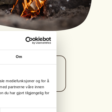
Om
Kontaktperson
lisegreiv@msn.com
iale mediefunksjoner og for å
 med partnerne våre innen
u har gjort tilgjengelig for