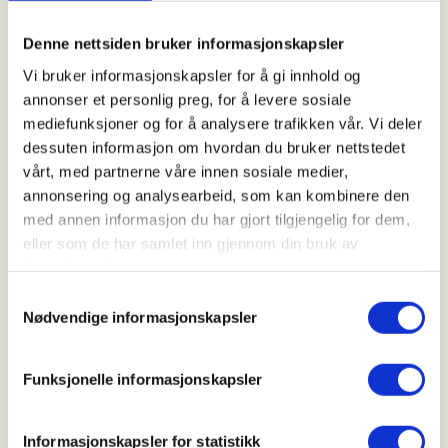
Nordre Follo Turlag
Denne nettsiden bruker informasjonskapsler
Vi bruker informasjonskapsler for å gi innhold og
Kontaktperson
annonser et personlig preg, for å levere sosiale
mediefunksjoner og for å analysere trafikken vår. Vi deler
Jan Markerud
dessuten informasjon om hvordan du bruker nettstedet
90+07+67+19
vårt, med partnerne våre innen sosiale medier,
jamarker@online.no
annonsering og analysearbeid, som kan kombinere den
med annen informasjon du har gjort tilgjengelig for dem,
Fjernt fra glitter og fjas har vi som tidligere, årets
eller som de har samlet inn gjennom din bruk av
avslutningstur med bålkaffe, pepperkaker og
tjenestene deres.
adventssang, den vakreste av alle: Tenn Lys,
Samtykkevalg
skrevet av vår Kolbotnmann Eyvind Skeie.. 10 km
Nødvendige informasjonskapsler
Oppmøte: Jan Baalsruds plass (utenfor Kulturhuset
Kolben) kl 10:00
Transport: .
Funksjonelle informasjonskapsler
Turledere: Torill Tangen og Morten Hofstad
Arrangør: Aktiv i 100 Oppegård (Nordre Follo
Informasjonskapsler for statistikk