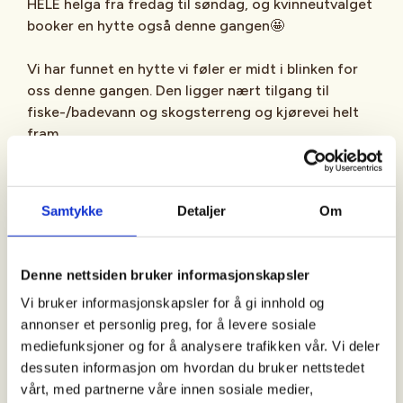
HELE helga fra fredag til søndag, og kvinneutvalget
booker en hytte også denne gangen🤩
Vi har funnet en hytte vi føler er midt i blinken for
oss denne gangen. Den ligger nært tilgang til
fiske-/badevann og skogsterreng og kjørevei helt
fram.
Ett stort PLUSS denne gangen er at det er Jacuzzi,
så her blir det kos også på kvelden😜
Samtykke
Detaljer
Om
Denne gangen går turen til Aremark og hytta Nord
Hella. Se under for mer info om hytta og området.
Denne nettsiden bruker informasjonskapsler
Vi bruker informasjonskapsler for å gi innhold og
Nord Hella hytte
annonser et personlig preg, for å levere sosiale
mediefunksjoner og for å analysere trafikken vår. Vi deler
Vi prøver å samle oss så godt som mulig. Plasser i
dessuten informasjon om hvordan du bruker nettstedet
biler skal det ikke stå på det heller. Men om du vil
vårt, med partnerne våre innen sosiale medier,
kjøre selv er det god plass til parkering der.