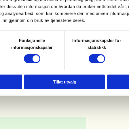
Norddalen, hver tirsdag i
deler dessuten informasjon om hvordan du bruker nettstedet vårt,
og analysearbeid, som kan kombinere den med annen informasjon d
.
 inn gjennom din bruk av tjenestene deres.
Funksjonelle
Informasjonskapsler for
(er) og våpen til utlån. En gratis
informasjonskapsler
statistikk
veld.
Tillat utvalg