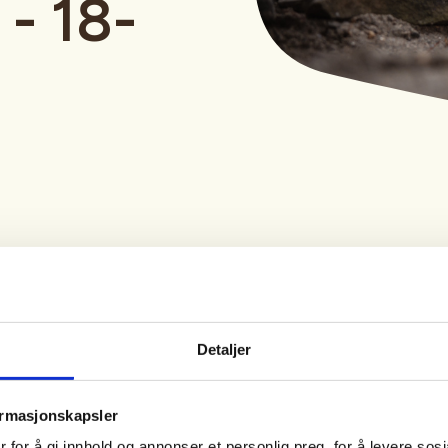
 - 18-
Tid
Arrangør
Detaljer
18. Aug 2026
Dale JFL
Kl. 18.00 - 20.00
ormasjonskapsler
under 26 år til jaktskytterskole
 for å gi innhold og annonser et personlig preg, for å levere sos