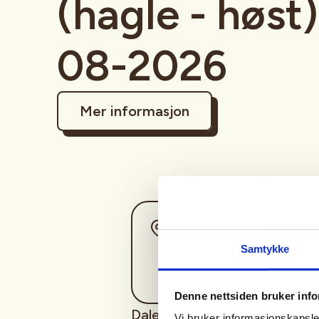
(hagle - høst)
08-2026
Mer informasjon
Sted
Samtykke
Denne nettsiden bruker inf
Dale JFL inviterer medlemmer 
Vi bruker informasjonskapsler