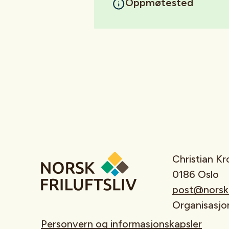
Oppmøtested
Christian K
0186 Oslo
post@norskfr
Organisasj
Personvern og informasjonskapsler