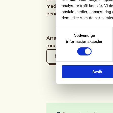
med hagleskyting på banen i 
analysere trafikken vår. Vi 
sosiale medier, annonsering 
perioden 05.mai-07.juli 2026
dem, eller som de har samlet
Samtykkevalg
Nødvendige
Arrangør stiller med instruktør
informasjonskapsler
runde (25 skudd og duer) pr k
Mer informasjon
Avslå