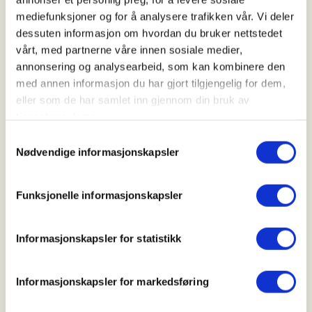
06. Oct 2026
mediefunksjoner og for å analysere trafikken vår. Vi deler
Kl. 18.00 - 20.00
dessuten informasjon om hvordan du bruker nettstedet
vårt, med partnerne våre innen sosiale medier,
annonsering og analysearbeid, som kan kombinere den
Arrangør
med annen informasjon du har gjort tilgjengelig for dem,
eller som de har samlet inn gjennom din bruk av
Dale JFL
tjenestene deres.
Samtykkevalg
Nødvendige informasjonskapsler
Kontaktperson
https://90721373
Funksjonelle informasjonskapsler
gesundal@online.no
Informasjonskapsler for statistikk
Dale JFL inviterer medlemmer under 26 år til
jaktskytterskole med hagleskyting på banen i
Norddalen, hver tirsdag i perioden 05.mai-07.juli
Informasjonskapsler for markedsføring
2026.