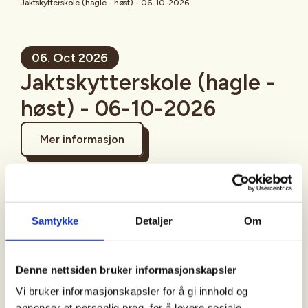
Jaktskytterskole (hagle - høst) - 06-10-2026
06. Oct 2026
Jaktskytterskole (hagle -
høst) - 06-10-2026
Mer informasjon
Samtykke
Detaljer
Om
Sted
Denne nettsiden bruker informasjonskapsler
Tid
Vi bruker informasjonskapsler for å gi innhold og
annonser et personlig preg, for å levere sosiale