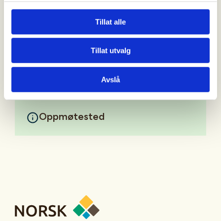
Arrangør stiller med instruktør(er) og våpen til
Tillat alle
utlån. En gratis runde (25 skudd og duer) pr kveld.
Tillat utvalg
Mer informasjon
Avslå
Oppmøtested