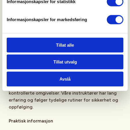
Informasjonskapsler for statistikk
du får prøve
jakt ammunisjon
brukt til
storviltjakt på hjort og elg – en realistisk og
Informasjonskapsler for markedsføring
kraftfull opplevelse
Hvorfor delta
: For deg som vurderer jegerprøven,
ønsker å bli tryggere på skyting, eller bare vil utvikle
Tillat alle
ferdigheter i et seriøst og sosialt miljø, er dette en
unik mulighet. Du får innsikt i jaktkultur, sikkerhet
Tillat utvalg
og teknikk – og du får trene i et miljø som tar deg
på alvor.
Avslå
Sikkerhet først
: All aktivitet foregår i trygge og
kontrollerte omgivelser. Våre instruktører har lang
erfaring og følger tydelige rutiner for sikkerhet og
oppfølging.
Praktisk informasjon