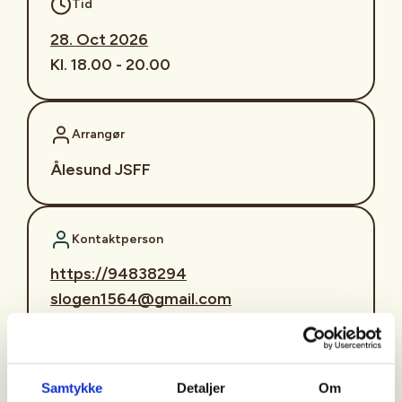
Tid
28. Oct 2026
Kl. 18.00 - 20.00
Arrangør
Ålesund JSFF
Kontaktperson
https://94838294
slogen1564@gmail.com
Invitasjon til Jaktskytterskole for
ungdom og unge voksne 16–26 år.
Samtykke
Detaljer
Om