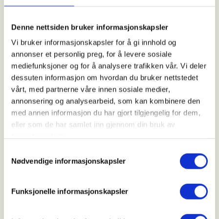
Ålesund Jeger- og Sportsfiskerforening inviterer
deg mellom 16 og 26 år til en målrettet og lærerik
Denne nettsiden bruker informasjonskapsler
Jaktskytterskole
. Dette er et tilbud for deg som
Vi bruker informasjonskapsler for å gi innhold og
ønsker å utvikle ferdigheter innen
jaktskyting
, lære
annonser et personlig preg, for å levere sosiale
trygg og profesjonell
våpenhåndtering
og oppleve
mediefunksjoner og for å analysere trafikken vår. Vi deler
ekte mestring i et seriøst miljø.
dessuten informasjon om hvordan du bruker nettstedet
vårt, med partnerne våre innen sosiale medier,
Hva du får oppleve
annonsering og analysearbeid, som kan kombinere den
med annen informasjon du har gjort tilgjengelig for dem,
Systematisk trening i
miniatyrskyting
med
eller som de har samlet inn gjennom din bruk av
luftgevær og salongrifle på vår innendørs bane
tjenestene deres.
Samtykkevalg
Instruksjon fra svært erfarne jegere med solid
Nødvendige informasjonskapsler
kompetanse på sikkerhet og opplæring
Praktiske øvelser som bygger presisjon, fokus
Funksjonelle informasjonskapsler
og trygghet
Avsluttende samling på skytebanen i Olsvika der