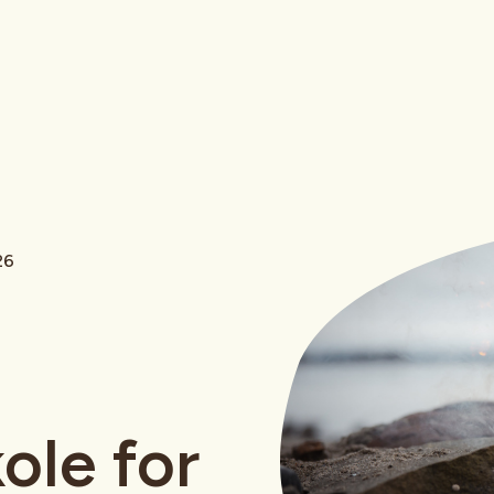
26
ole for