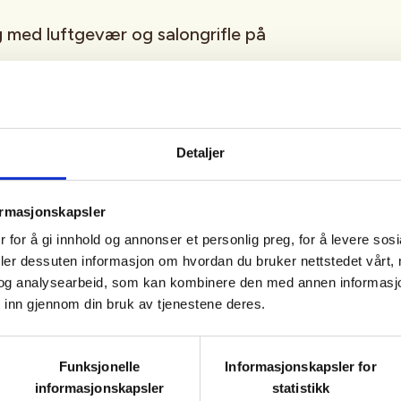
g
med luftgevær og salongrifle på
arne jegere med lang erfaring
domsopplæring
Detaljer
s, presisjon og trygghet
ormasjonskapsler
kytebanen i Olsvika der du får
 for å gi innhold og annonser et personlig preg, for å levere sos
ukt til storviltjakt på hjort og elg
deler dessuten informasjon om hvordan du bruker nettstedet vårt,
og analysearbeid, som kan kombinere den med annen informasjon d
emmelig opplevelse
 inn gjennom din bruk av tjenestene deres.
ik mulighet til å lære noe nytt,
Funksjonelle
Informasjonskapsler for
informasjonskapsler
statistikk
ve ekte skyting i et trygt miljø.