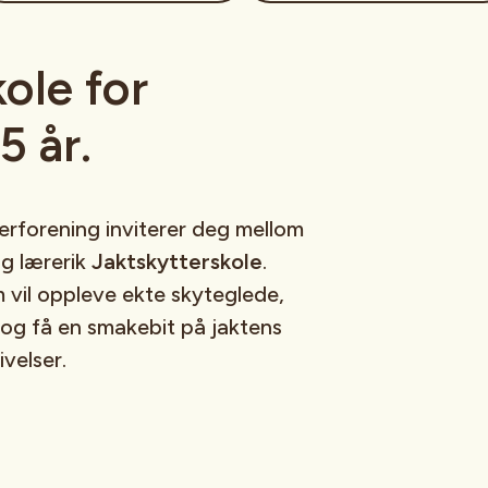
ole for
 år.
erforening inviterer deg mellom
og lærerik
Jaktskytterskole
.
m vil oppleve ekte skyteglede,
og få en smakebit på jaktens
velser.