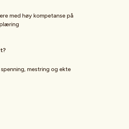
gere med høy kompetanse på
plæring
tt?
e spenning, mestring og ekte