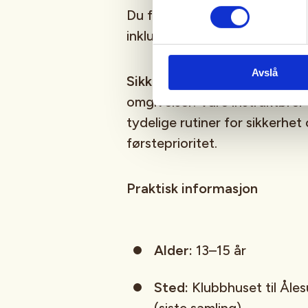
Du får utvikle ferdigheter, by
inkluderende fellesskap.
Avslå
Sikkerhet først
: All aktivite
omgivelser. Våre instruktører 
tydelige rutiner for sikkerhet 
førsteprioritet.
Praktisk informasjon
Alder:
13–15 år
Sted:
Klubbhuset til Åles