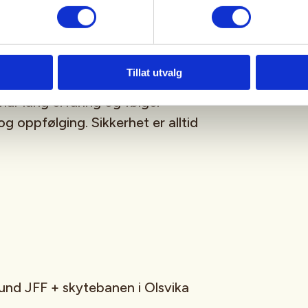
gge selvtillit og være en del av et
Tillat utvalg
t foregår i trygge og kontrollerte
har lang erfaring og følger
og oppfølging. Sikkerhet er alltid
und JFF + skytebanen i Olsvika