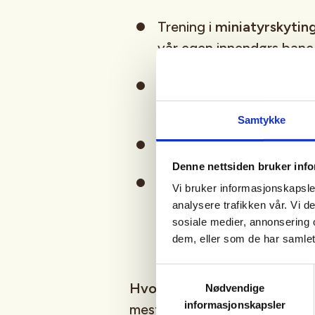
Trening i
miniatyrskytin
vår egen innendørs bane
Instruksjon fra svært erf
innen sikkerhet og ung
Samtykke
Øvelser som bygger foku
Denne nettsiden bruker inf
Avsluttende samling på s
Vi bruker informasjonskapsler
prøve
jaktammunisjon
br
analysere trafikken vår. Vi 
sosiale medier, annonsering 
– en kraftfull og uforgl
dem, eller som de har samlet
Samtykkevalg
Hvorfor delta
: Dette er en un
Nødvendige
informasjonskapsler
mestre noe spennende og opple