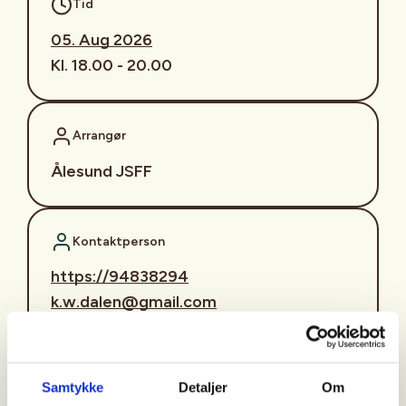
Tid
05. Aug 2026
Kl. 18.00 - 20.00
Arrangør
Ålesund JSFF
Kontaktperson
https://94838294
k.w.dalen@gmail.com
Invitasjon til Jaktskytterskole
for ungdom 13–15 år.
Samtykke
Detaljer
Om