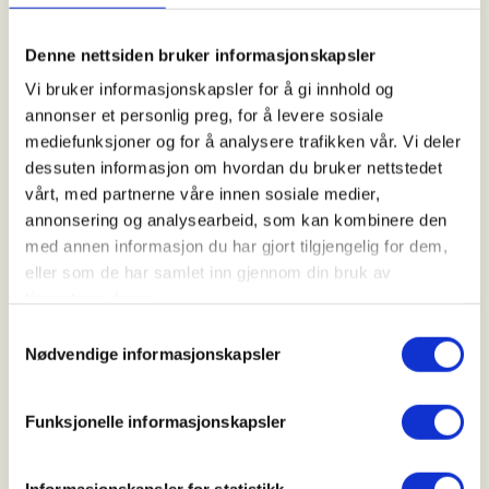
Ålesund Jeger- og Sportsfiskerforening inviterer
Denne nettsiden bruker informasjonskapsler
deg mellom 13 og 16 år til en spennende og lærerik
Vi bruker informasjonskapsler for å gi innhold og
Jaktskytterskole
. Dette er et tilbud for deg som vil
annonser et personlig preg, for å levere sosiale
oppleve ekte skyteglede, lære trygg
mediefunksjoner og for å analysere trafikken vår. Vi deler
våpenhåndtering
og få en smakebit på jaktens
dessuten informasjon om hvordan du bruker nettstedet
verden i trygge og gode omgivelser.
vårt, med partnerne våre innen sosiale medier,
annonsering og analysearbeid, som kan kombinere den
Hva du får oppleve
med annen informasjon du har gjort tilgjengelig for dem,
eller som de har samlet inn gjennom din bruk av
Trening i
miniatyrskyting
med luftgevær og
tjenestene deres.
salongrifle på vår egen innendørs bane
Samtykkevalg
Nødvendige informasjonskapsler
Instruksjon fra svært erfarne jegere med lang
erfaring innen sikkerhet og ungdomsopplæring
Funksjonelle informasjonskapsler
Øvelser som bygger fokus, presisjon og
trygghet
Informasjonskapsler for statistikk