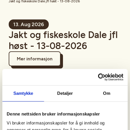
Jakt og fiskeskole Dale jfl høst - 13-08-2026
13. Aug 2026
Jakt og fiskeskole Dale jfl
høst - 13-08-2026
Mer informasjon
Samtykke
Detaljer
Om
Sted
Denne nettsiden bruker informasjonskapsler
Tid
Vi bruker informasjonskapsler for å gi innhold og
annonser et personlig preg, for å levere sosiale