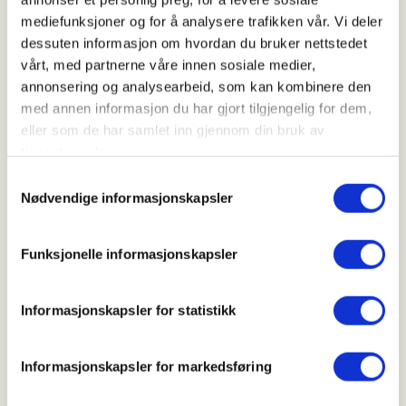
13. Aug 2026
mediefunksjoner og for å analysere trafikken vår. Vi deler
Kl. 18.00 - 20.00
dessuten informasjon om hvordan du bruker nettstedet
vårt, med partnerne våre innen sosiale medier,
annonsering og analysearbeid, som kan kombinere den
Arrangør
med annen informasjon du har gjort tilgjengelig for dem,
eller som de har samlet inn gjennom din bruk av
Dale JFL
tjenestene deres.
Samtykkevalg
Nødvendige informasjonskapsler
Kontaktperson
https://90721373
Funksjonelle informasjonskapsler
gesundal@online.no
Informasjonskapsler for statistikk
Fiske for barn og ungdom ( i alle aldre) fra
båthavnen Stanghelle.
Informasjonskapsler for markedsføring
Vi har noe utstyr til låns, fint om du tar med eget.
Husk redningsvest