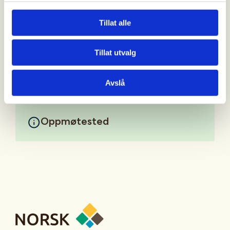
Vi hjelper og instruerer, slik at alle skal få en fin
Tillat alle
opplevelse, og forhåpentligvis fangst også...
Tillat utvalg
Mer informasjon
Avslå
Oppmøtested