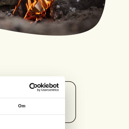
Kontaktperson
https://90721373
Om
gesundal@online.no