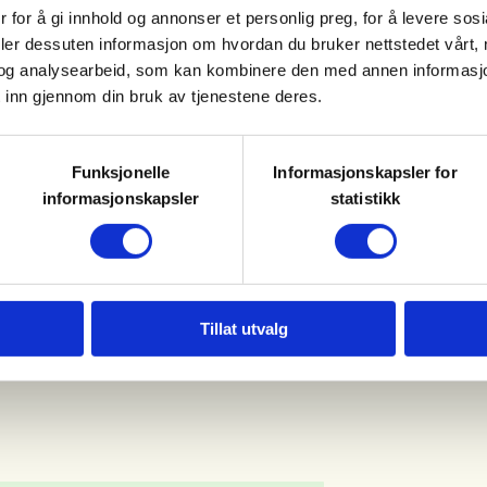
 for å gi innhold og annonser et personlig preg, for å levere sos
deler dessuten informasjon om hvordan du bruker nettstedet vårt,
og analysearbeid, som kan kombinere den med annen informasjon d
nt om du tar med eget. Husk
 inn gjennom din bruk av tjenestene deres.
Funksjonelle
Informasjonskapsler for
informasjonskapsler
statistikk
t alle skal få en fin opplevelse, og
Tillat utvalg