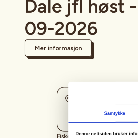
Dale jfl høst -
09-2026
Mer informasjon
Sted
Samtykke
Denne nettsiden bruker inf
Fiske for barn og ungdom ( i 