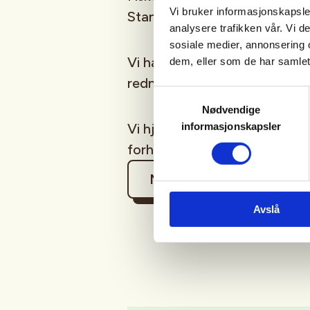
Vi bruker informasjonskapsler
Stanghelle.
analysere trafikken vår. Vi 
sosiale medier, annonsering 
Vi har noe utstyr til låns, fi
dem, eller som de har samlet
redningsvest
Samtykkevalg
Nødvendige
informasjonskapsler
Vi hjelper og instruerer, slik a
forhåpentligvis fangst også...
Mer informasjon
Avslå