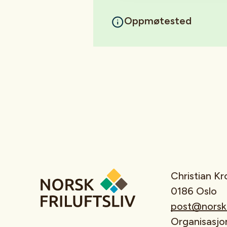
Oppmøtested
Christian K
0186 Oslo
post@norskfr
Organisasj