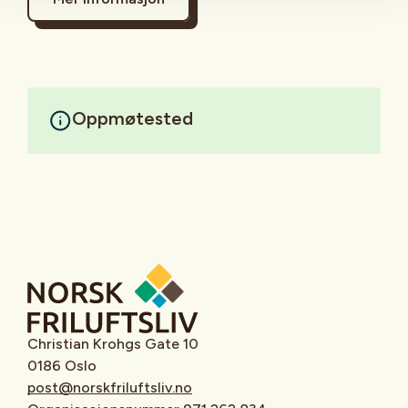
Oppmøtested
Christian Krohgs Gate 10
0186 Oslo
post@norskfriluftsliv.no