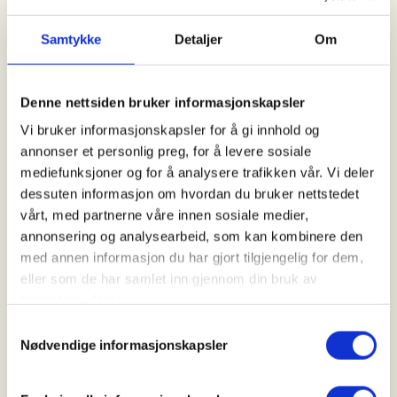
Kl. 07.00 - 20.00
Samtykke
Detaljer
Om
Arrangør
Denne nettsiden bruker informasjonskapsler
Åsane Hordvik JFF
Vi bruker informasjonskapsler for å gi innhold og
annonser et personlig preg, for å levere sosiale
mediefunksjoner og for å analysere trafikken vår. Vi deler
Kontaktperson
dessuten informasjon om hvordan du bruker nettstedet
vårt, med partnerne våre innen sosiale medier,
https://92233948
annonsering og analysearbeid, som kan kombinere den
lasse.jenssen@gmail.com
med annen informasjon du har gjort tilgjengelig for dem,
eller som de har samlet inn gjennom din bruk av
Introjakt på småvilt (Vestlandet/Bergens området)
tjenestene deres.
Samtykkevalg
📩 Påmelding:
Nødvendige informasjonskapsler
Ta kontakt med Lasse – se e-postadresse på
nettsiden. Vi meddeler om du har fått plass. Hvis