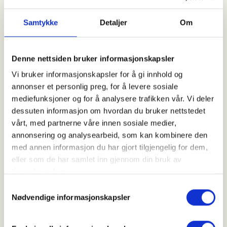
Kl. 07.00 - 20.00
Samtykke
Detaljer
Om
Arrangør
Denne nettsiden bruker informasjonskapsler
Åsane Hordvik JFF
Vi bruker informasjonskapsler for å gi innhold og
annonser et personlig preg, for å levere sosiale
mediefunksjoner og for å analysere trafikken vår. Vi deler
Kontaktperson
dessuten informasjon om hvordan du bruker nettstedet
vårt, med partnerne våre innen sosiale medier,
https://92233948
annonsering og analysearbeid, som kan kombinere den
lasse.jenssen@gmail.com
med annen informasjon du har gjort tilgjengelig for dem,
eller som de har samlet inn gjennom din bruk av
Introjakt på småvilt (Vestlandet/Bergens området)
tjenestene deres.
Samtykkevalg
📩 Påmelding:
Nødvendige informasjonskapsler
Ta kontakt med Lasse – se e-postadresse på
nettsiden. Vi meddeler om du har fått plass. Hvis