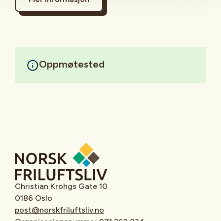
Oppmøtested
Christian Krohgs Gate 10
0186 Oslo
post@norskfriluftsliv.no