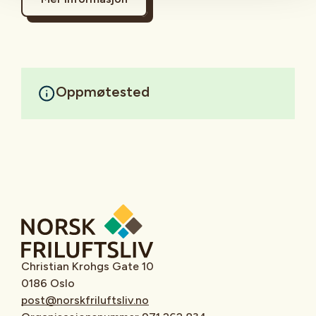
Oppmøtested
Christian Krohgs Gate 10
0186 Oslo
post@norskfriluftsliv.no