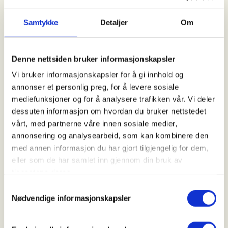
Kl. 07.00 - 20.00
Samtykke
Detaljer
Om
Arrangør
Denne nettsiden bruker informasjonskapsler
Åsane Hordvik JFF
Vi bruker informasjonskapsler for å gi innhold og
annonser et personlig preg, for å levere sosiale
mediefunksjoner og for å analysere trafikken vår. Vi deler
Kontaktperson
dessuten informasjon om hvordan du bruker nettstedet
vårt, med partnerne våre innen sosiale medier,
https://92233948
annonsering og analysearbeid, som kan kombinere den
lasse.jenssen@gmail.com
med annen informasjon du har gjort tilgjengelig for dem,
eller som de har samlet inn gjennom din bruk av
Introjakt på småvilt (Vestlandet/Bergens området)
tjenestene deres.
Samtykkevalg
📩 Påmelding:
Nødvendige informasjonskapsler
Ta kontakt med Lasse – se e-postadresse på
nettsiden. Vi meddeler om du har fått plass. Hvis