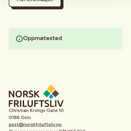
Oppmøtested
Christian Krohgs Gate 10
0186 Oslo
post@norskfriluftsliv.no