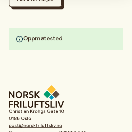
Oppmøtested
Christian Krohgs Gate 10
0186 Oslo
post@norskfriluftsliv.no