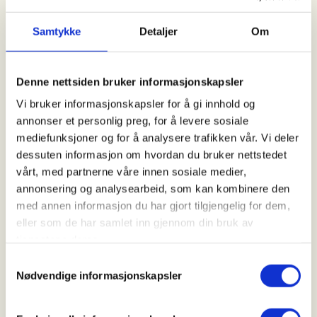
Kl. 07.00 - 20.00
Samtykke
Detaljer
Om
Arrangør
Denne nettsiden bruker informasjonskapsler
Åsane Hordvik JFF
Vi bruker informasjonskapsler for å gi innhold og
annonser et personlig preg, for å levere sosiale
mediefunksjoner og for å analysere trafikken vår. Vi deler
Kontaktperson
dessuten informasjon om hvordan du bruker nettstedet
vårt, med partnerne våre innen sosiale medier,
https://92233948
annonsering og analysearbeid, som kan kombinere den
lasse.jenssen@gmail.com
med annen informasjon du har gjort tilgjengelig for dem,
eller som de har samlet inn gjennom din bruk av
Introjakt på småvilt (Vestlandet/Bergens området)
tjenestene deres.
Samtykkevalg
📩 Påmelding:
Nødvendige informasjonskapsler
Ta kontakt med Lasse – se e-postadresse på
nettsiden. Vi meddeler om du har fått plass. Hvis