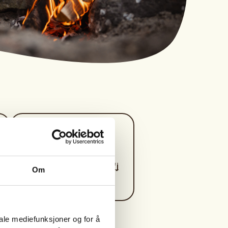
Kontaktperson
984+19+241
jaktutvalget@sandefj
Om
ordjff.no
iale mediefunksjoner og for å