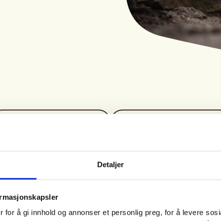
Tid
Arrangør
09. Sep 2026 - 11. Sep
Sandefjord JFF
2026
Detaljer
Kl. 17.30 - 21.00
ormasjonskapsler
rojakt sjøfugljakt i høst 2026.
 for å gi innhold og annonser et personlig preg, for å levere sos
helt satt. Det betyr at det kan