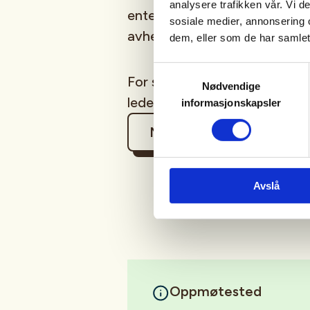
analysere trafikken vår. Vi 
enten bli mindre maks antall d
sosiale medier, annonsering 
avhengig av hvor mange skyt
dem, eller som de har samlet
Samtykkevalg
For spørsmål angående aktivi
Nødvendige
leder i jaktutvalget for Sand
informasjonskapsler
Mer informasjon
Avslå
Oppmøtested