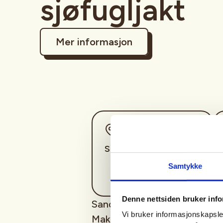
sjøfugljakt
Mer informasjon
Sted
Sandefjord
Samtykke
Denne nettsiden bruker inf
Sandefjord JFF arrangerer int
Vi bruker informasjonskapsler
Maks antall deltagere er ikke 