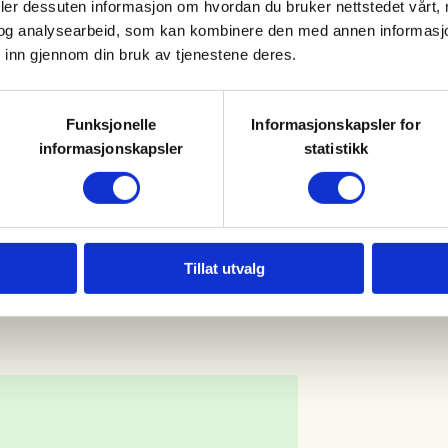
deler dessuten informasjon om hvordan du bruker nettstedet vårt,
eltakere eller økning av dette -
og analysearbeid, som kan kombinere den med annen informasjon d
einstruktører som er med oss.
 inn gjennom din bruk av tjenestene deres.
teten, vennligst ta kontakt med
Funksjonelle
Informasjonskapsler for
efjord JFF. Viggo Aleksandersen.
informasjonskapsler
statistikk
Tillat utvalg