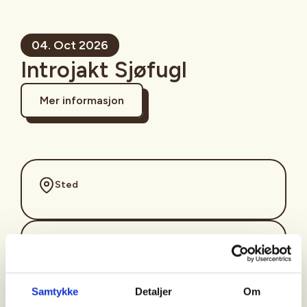
04. Oct 2026
Introjakt Sjøfugl
Mer informasjon
Sted
Tid
04. Oct 2026
Kl. 08.00 - 16.00
Samtykke
Detaljer
Om