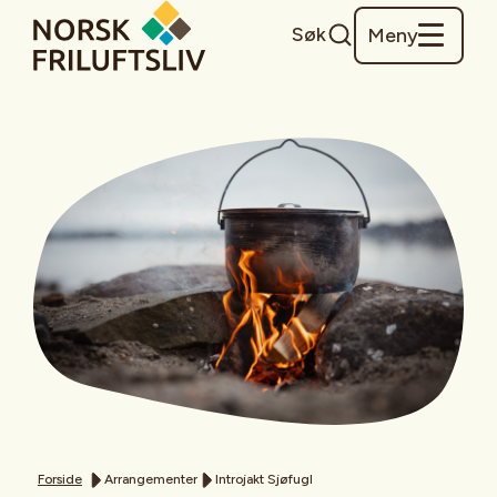
Søk
Meny
Forside
Arrangementer
Introjakt Sjøfugl