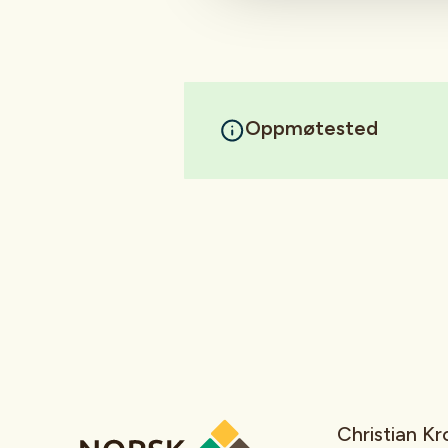
Oppmøtested
Christian K