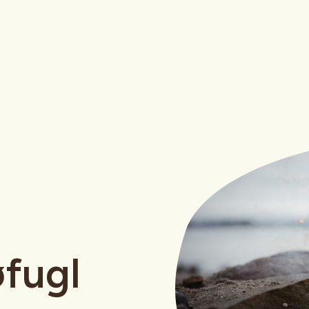
øfugl