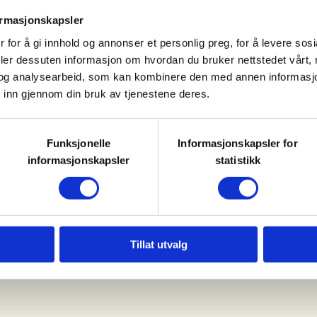
nstruktør.
ormasjonskapsler
 for å gi innhold og annonser et personlig preg, for å levere sos
 antall deltagere.
Ungdommer
deler dessuten informasjon om hvordan du bruker nettstedet vårt,
og analysearbeid, som kan kombinere den med annen informasjon d
eltatt på minst en av våre
 inn gjennom din bruk av tjenestene deres.
duebanen i løpet av sommeren.
 juniormedlemmer. Betaling for
Funksjonelle
Informasjonskapsler for
informasjonskapsler
statistikk
 estimert og endringer må
Tillat utvalg