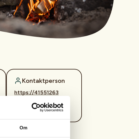
Kontaktperson
https://41551263
tore.gullik.dokken@g
mail.com
Om