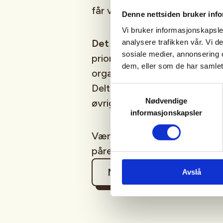
får veiledning av en erfaren i
Denne nettsiden bruker inf
Vi bruker informasjonskapsler
Det er plass til et begrenset
analysere trafikken vår. Vi 
sosiale medier, annonsering 
prioriteres. Vi vil at du har d
dem, eller som de har samlet
organiserte skytinger på ler
Deltagelse er gratis for egne
Samtykkevalg
Nødvendige
øvrige deltagere.
informasjonskapsler
Værforbehold. Angitt dato er
påregnes.
Mer informasjon
Avslå