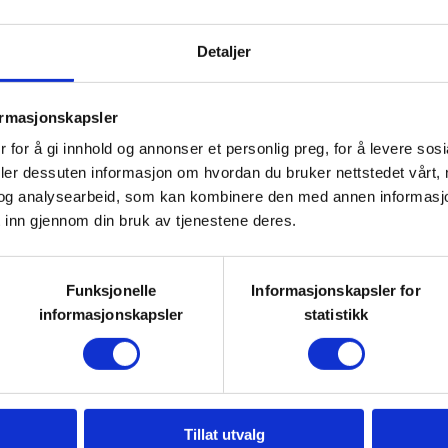
12. Dec 2026
Borre JOF
Kl. 18.00 - 21.00
Detaljer
med en av foreningens erfarne
d åte.
ormasjonskapsler
 for å gi innhold og annonser et personlig preg, for å levere sos
deler dessuten informasjon om hvordan du bruker nettstedet vårt,
plæring av nye jegere, men også
og analysearbeid, som kan kombinere den med annen informasjon d
egere.
 inn gjennom din bruk av tjenestene deres.
Funksjonelle
Informasjonskapsler for
informasjonskapsler
statistikk
e til de som melder seg på :-)
Tillat utvalg