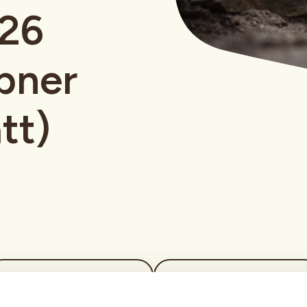
26
pner
tt)
Tid
Arrangør