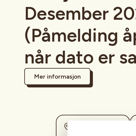
Desember 20
(Påmelding å
når dato er sa
Mer informasjon
Sted