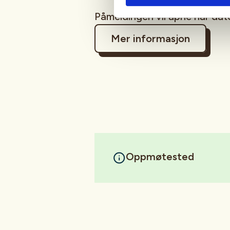
Påmeldingen vil åpne når dat
Mer informasjon
Oppmøtested