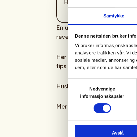
Horten
Samtykke
En unik mulighet til å være 
revejegere på "gluggejakt" ve
Denne nettsiden bruker inf
Vi bruker informasjonskapsler
analysere trafikken vår. Vi 
Her er det muligheter for op
sosiale medier, annonsering 
tips og triks for mer erfarne j
dem, eller som de har samlet
Samtykkevalg
Husk varme klær.
Nødvendige
informasjonskapsler
Mer informasjon kommer direkt
Avslå