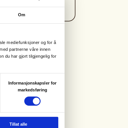
https://47296595
jakt@bjof.no
Om
iale mediefunksjoner og for å
 med partnerne våre innen
u har gjort tilgjengelig for
Informasjonskapsler for
markedsføring
Tillat alle