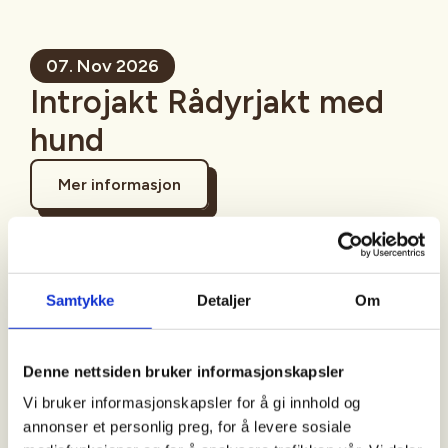
07. Nov 2026
Introjakt Rådyrjakt med
hund
Mer informasjon
Samtykke
Detaljer
Om
Sted
Denne nettsiden bruker informasjonskapsler
Tid
Vi bruker informasjonskapsler for å gi innhold og
annonser et personlig preg, for å levere sosiale
07. Nov 2026 - 08. Nov 2026