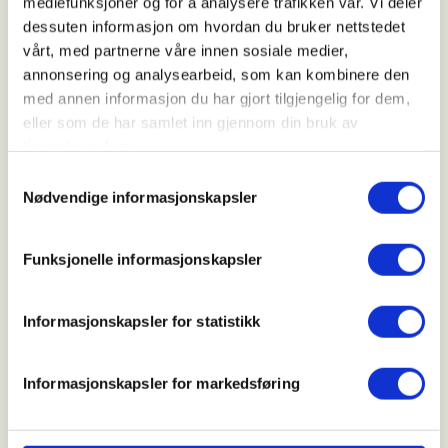
mediefunksjoner og for å analysere trafikken vår. Vi deler
Kl. 08.00 - 15.30
dessuten informasjon om hvordan du bruker nettstedet
vårt, med partnerne våre innen sosiale medier,
annonsering og analysearbeid, som kan kombinere den
Arrangør
med annen informasjon du har gjort tilgjengelig for dem,
eller som de har samlet inn gjennom din bruk av
Røros JFF
tjenestene deres.
Samtykkevalg
Nødvendige informasjonskapsler
Kontaktperson
https://91335963
Funksjonelle informasjonskapsler
Trondeb82@hotmail.com
Informasjonskapsler for statistikk
Jaktutvalget og Ungdomsgruppa kjører introjakt på
Rådyr i Møllmansdalen. vi treffes i våre lokaler i
hådalen for litt teori og gjennomgang før vi drar ut.
Informasjonskapsler for markedsføring
max 10 deltagere og aldersgrense er 16 år,bestått
jegerprøve og betalt årlig jegerlisens, eventuelt