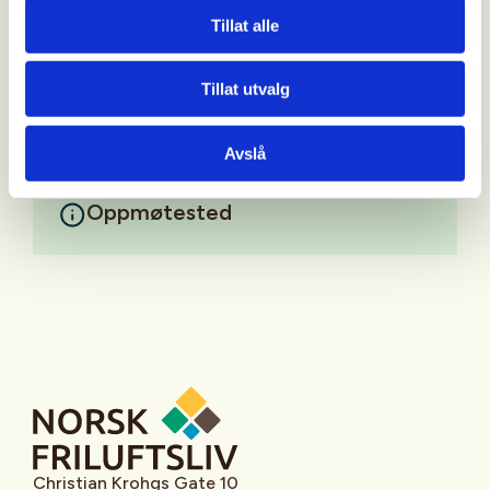
godkjent oppskyting. vi stiller med mat begge
Tillat alle
dager. mere info kommer senere, vell møtt=)
Mer informasjon
Tillat utvalg
Avslå
Oppmøtested
Christian Krohgs Gate 10