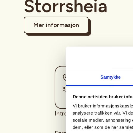
Storrsheia
Mer informasjon
Sted
Samtykke
Bjerkreim
Denne nettsiden bruker inf
Vi bruker informasjonskapsler
Introjakt rådyr for 2 stk.
analysere trafikken vår. Vi 
sosiale medier, annonsering 
dem, eller som de har samlet