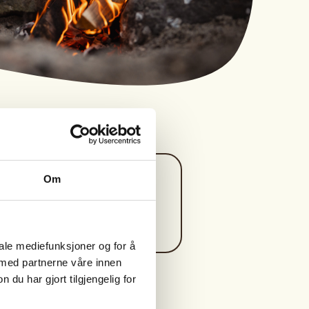
Kontaktperson
Om
https://91381736
john@skarlandas.no
iale mediefunksjoner og for å
 med partnerne våre innen
u har gjort tilgjengelig for