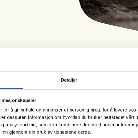
Tid
Arrangør
Detaljer
10. Aug 2026
Bjerkreim JFF
Kl. 18.00 - 21.00
ormasjonskapsler
 for å gi innhold og annonser et personlig preg, for å levere sos
deler dessuten informasjon om hvordan du bruker nettstedet vårt,
og analysearbeid, som kan kombinere den med annen informasjon d
 inn gjennom din bruk av tjenestene deres.