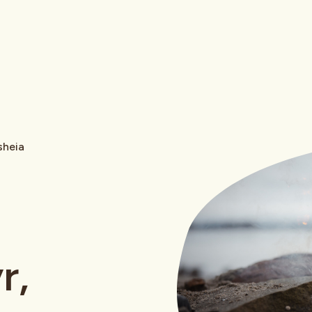
sheia
r,