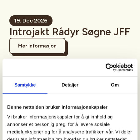
19. Dec 2026
Introjakt Rådyr Søgne JFF
Mer informasjon
Sted
Samtykke
Detaljer
Om
Kristiansand
Denne nettsiden bruker informasjonskapsler
Vi bruker informasjonskapsler for å gi innhold og
Tid
annonser et personlig preg, for å levere sosiale
mediefunksjoner og for å analysere trafikken vår. Vi deler
19. Dec 2026
dessuten informasjon om hvordan du bruker nettstedet