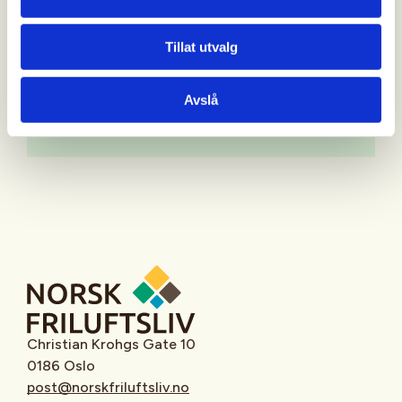
Mer informasjon
Tillat utvalg
Avslå
Oppmøtested
Christian Krohgs Gate 10
0186 Oslo
post@norskfriluftsliv.no