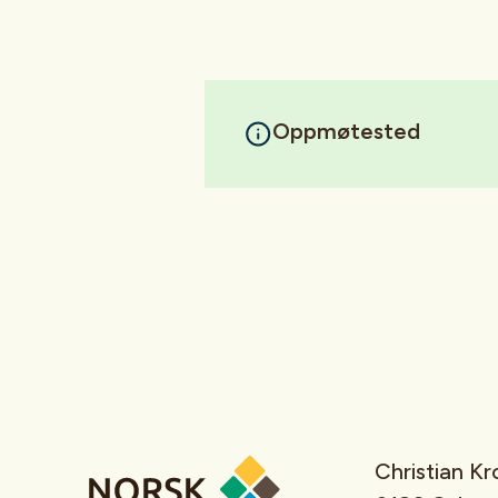
Oppmøtested
Christian K