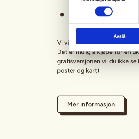
Rifle eller hagle med eg
Avslå
Vi vil bruke Wehunt/tracker f
Det er mulig å kjøpe for en uk
gratisversjonen vil du ikke se
poster og kart)
Mer informasjon