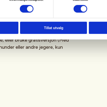
net ammunisjon
Tillat utvalg
or sporing av hunder og jegere.
e, eller bruke gratisversjon (Med
 hunder eller andre jegere, kun