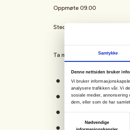
Oppmøte 09.00
Sted: KOMMER
Samtykke
Ta med
Denne nettsiden bruker inf
Mat/drikke
Vi bruker informasjonskapsler
analysere trafikken vår. Vi 
sosiale medier, annonsering 
Klær etter vær
dem, eller som de har samlet
Kniv
Samtykkevalg
Nødvendige
Jaktradio (Gi beskjed hvi
informasjonskapsler