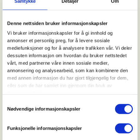
Samtykke
Detaljer
Om
Tid
25. Oct 2026
Kl. 08.00 - 16.00
Denne nettsiden bruker informasjonskapsler
Vi bruker informasjonskapsler for å gi innhold og
annonser et personlig preg, for å levere sosiale
Arrangør
mediefunksjoner og for å analysere trafikken vår. Vi deler
dessuten informasjon om hvordan du bruker nettstedet
Solemskogen JFF
vårt, med partnerne våre innen sosiale medier,
annonsering og analysearbeid, som kan kombinere den
med annen informasjon du har gjort tilgjengelig for dem,
Kontaktperson
eller som de har samlet inn gjennom din bruk av
tjenestene deres.
jakt@solemskogen.org
Samtykkevalg
Nødvendige informasjonskapsler
Påmelding til jaktleder for den dagen som du skal
jakte.
Funksjonelle informasjonskapsler
Møt opp i tide og hold kontakt med jaktleder som