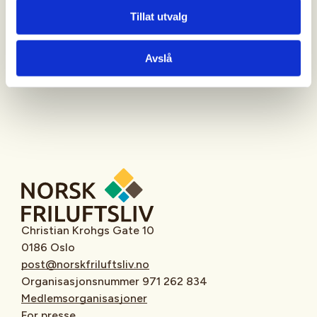
Tillat utvalg
Oppmøtested
Avslå
Christian Krohgs Gate 10
0186 Oslo
post@norskfriluftsliv.no
Organisasjonsnummer 971 262 834
Medlemsorganisasjoner
For presse