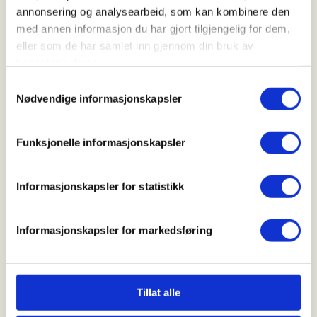
24. Oct 2026
annonsering og analysearbeid, som kan kombinere den
med annen informasjon du har gjort tilgjengelig for dem,
Kl. 07.00 - 17.00
eller som de har samlet inn gjennom din bruk av
tjenestene deres.
Samtykkevalg
Arrangør
Nødvendige informasjonskapsler
Støren JFF
Funksjonelle informasjonskapsler
Kontaktperson
Informasjonskapsler for statistikk
https://48285673
martin.braten.granoien@hotmail.com
Informasjonskapsler for markedsføring
Påmelding gjøres direkte til Martin.
Mer informasjon
Tillat alle