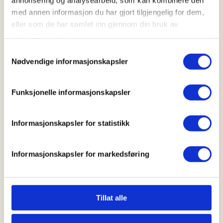
annonsering og analysearbeid, som kan kombinere den
Kl. 09.00 - 15.00
med annen informasjon du har gjort tilgjengelig for dem,
eller som de har samlet inn gjennom din bruk av
tjenestene deres.
Arrangør
Samtykkevalg
Nødvendige informasjonskapsler
Åsnes JFF
Funksjonelle informasjonskapsler
Kontaktperson
tove.lisbeth@askmedia.no
Informasjonskapsler for statistikk
Introjakt rådyr. Med forbehold om endring av
Informasjonskapsler for markedsføring
datoer og sted.
Mer informasjon
Tillat alle