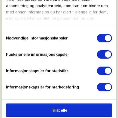
Kl. 18.00 - 21.00
annonsering og analysearbeid, som kan kombinere den
med annen informasjon du har gjort tilgjengelig for dem,
eller som de har samlet inn gjennom din bruk av
Arrangør
tjenestene deres.
Bjerkreim JFF
Samtykkevalg
Nødvendige informasjonskapsler
Kontaktperson
Funksjonelle informasjonskapsler
https://91381736
john@skarlandas.no
Informasjonskapsler for statistikk
Introjakt rådyr
Informasjonskapsler for markedsføring
Første mann til mølla
Mer informasjon
Tillat alle