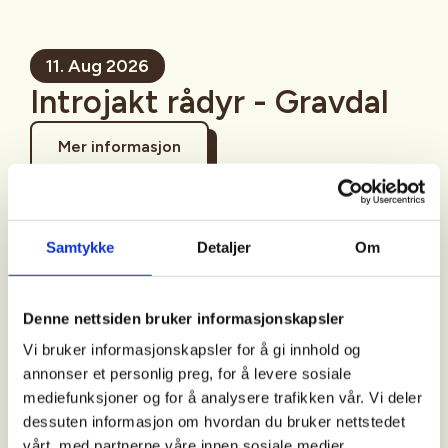
11. Aug 2026
Introjakt rådyr - Gravdal
Mer informasjon
Samtykke
Detaljer
Om
Sted
Bjerkreim
Denne nettsiden bruker informasjonskapsler
Vi bruker informasjonskapsler for å gi innhold og
annonser et personlig preg, for å levere sosiale
Tid
mediefunksjoner og for å analysere trafikken vår. Vi deler
dessuten informasjon om hvordan du bruker nettstedet
11. Aug 2026
vårt, med partnerne våre innen sosiale medier,