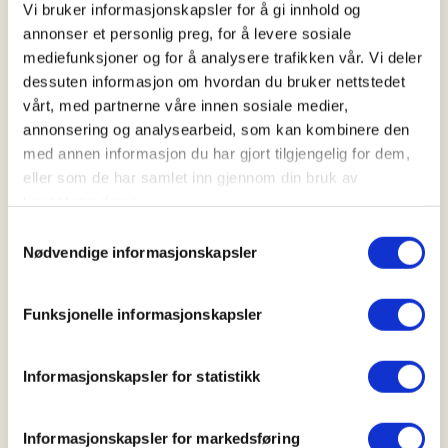
Kl. 08.00 - 18.00
Vi bruker informasjonskapsler for å gi innhold og
annonser et personlig preg, for å levere sosiale
mediefunksjoner og for å analysere trafikken vår. Vi deler
dessuten informasjon om hvordan du bruker nettstedet
Arrangør
vårt, med partnerne våre innen sosiale medier,
Drangedal JFF
annonsering og analysearbeid, som kan kombinere den
med annen informasjon du har gjort tilgjengelig for dem,
eller som de har samlet inn gjennom din bruk av
Kontaktperson
tjenestene deres.
Samtykkevalg
https://92665090
Nødvendige informasjonskapsler
ingvild.m.skauen@kragero.kommune.no
Funksjonelle informasjonskapsler
Jakten foregår med hund.
Du må ha betalt jegeravgift og godkjent
Informasjonskapsler for statistikk
storviltprøve.
Klær etter forhold, ha med litt mat og drikke.
Informasjonskapsler for markedsføring