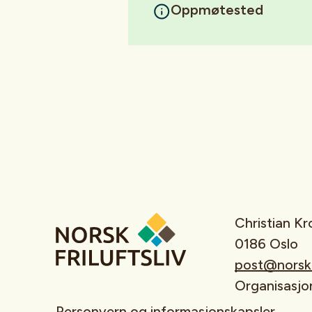
Oppmøtested
Christian K
0186 Oslo
post@norskfr
Organisasj
Personvern og informasjonskapsler