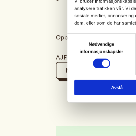
Vi bruker informasjonskapsler
analysere trafikken vår. Vi 
sosiale medier, annonsering 
dem, eller som de har samlet
Oppmøte blir ved innkjøringen
Samtykkevalg
Nødvendige
informasjonskapsler
AJFF stiller med pølse til delt
Mer informasjon
Avslå