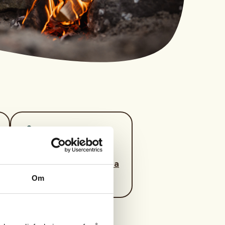
Kontaktperson
https://95118540
diamant_post@hotma
il.com
Om