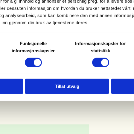
 for å gi innhold og annonser et personlig preg, for å levere sos
deler dessuten informasjon om hvordan du bruker nettstedet vårt,
og analysearbeid, som kan kombinere den med annen informasjon d
 inn gjennom din bruk av tjenestene deres.
 til Ribe betong i Brekka 08.30.
Funksjonelle
Informasjonskapsler for
informasjonskapsler
statistikk
akerne.
Tillat utvalg