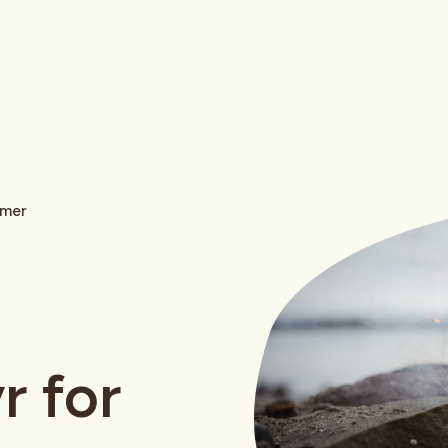
amer
r for